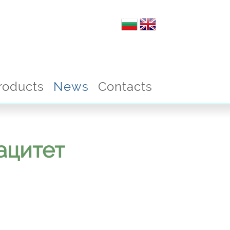
roducts
News
Contacts
ацитет