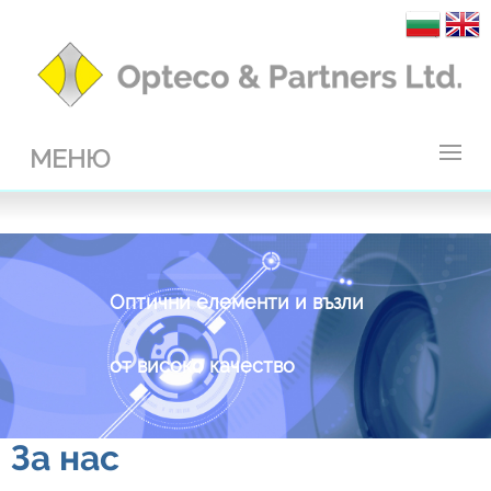
МЕНЮ
Оптични елементи и възли
от високо качество
За нас